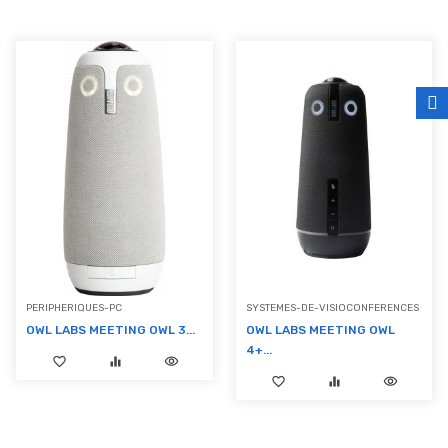
FILTRER
PERIPHERIQUES-PC
SYSTEMES-DE-VISIOCONFERENCES
OWL LABS MEETING OWL 3...
OWL LABS MEETING OWL
4+...
favorite_border
equalizer
visibility
favorite_border
equalizer
visibility