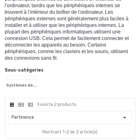
l
'
ordinate
ur
,
t
and
is
que
les
p
é
ri
ph
é
ri
ques
intern
es
se
trou
vent
à
l
'
int
é
rie
ur
du
bo
î
tier
de
l
'
ordinate
ur
.
Les
p
é
ri
ph
é
ri
ques
ex
tern
es
s
ont
g
én
é
ral
ement
plus
fac
iles
à
installer
et
à
util
iser
que
les
p
é
ri
ph
é
ri
ques
intern
es
.
La
pl
up
art
des
p
é
ri
ph
é
ri
ques
inform
at
iques
util
is
ent
une
con
nex
ion
USB
.
C
ela
per
met
de
fac
ile
ment
connect
er
et
dé
connect
er
les
app
are
ils
au
bes
oin
.
Cert
ains
p
é
ri
ph
é
ri
ques
,
comm
e
les
cl
av
iers
et
les
sour
is
,
util
is
ent
des
con
nex
ions
sans
fil
.
Sous-catégories
Systèmes de...
Il existe 2 products.

Pertinence
Montrant 1-2 de 2 article(s)