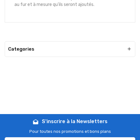
au fur et à mesure qu'ils seront ajoutés.
Categories

S'inscrire à la Newsletters
drafts
Pour toutes nos promotions et bons plans