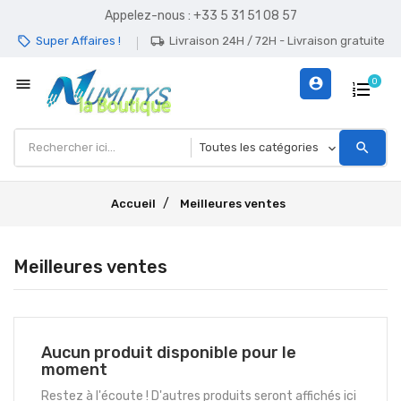
Appelez-nous :
+33 5 31 51 08 57
Super Affaires !
Livraison 24H / 72H - Livraison gratuite
local_offer
local_shipping
menu
account_circle
0
search
Accueil
Meilleures ventes
Meilleures ventes
Aucun produit disponible pour le
moment
Restez à l'écoute ! D'autres produits seront affichés ici