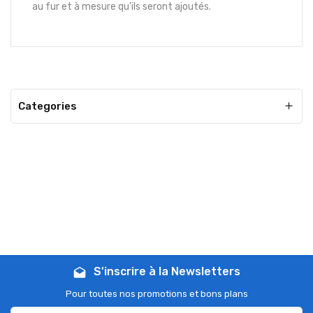
au fur et à mesure qu'ils seront ajoutés.
Categories

S'inscrire à la Newsletters
drafts
Pour toutes nos promotions et bons plans