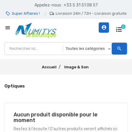
Appelez-nous :
+33 5 31 51 08 57
Super Affaires !
Livraison 24H / 72H - Livraison gratuite
local_offer
local_shipping
menu
account_circle
0
search
Accueil
Image & Son
Optiques
Aucun produit disponible pour le
moment
Restez à l'écoute ! D'autres produits seront affichés ici